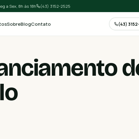
eg a Sex, 8h às 18h
(43) 3152-2525
tos
Sobre
Blog
Contato
(43) 3152
nanciamento d
lo