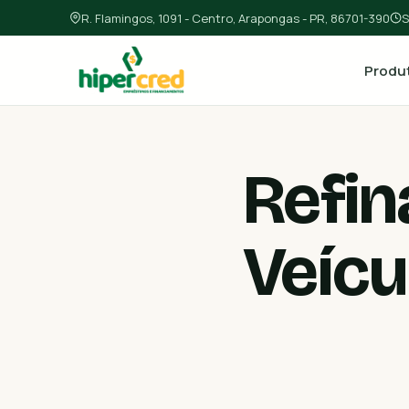
R. Flamingos, 1091 - Centro, Arapongas - PR, 86701-390
S
Produ
Refi
Veícu