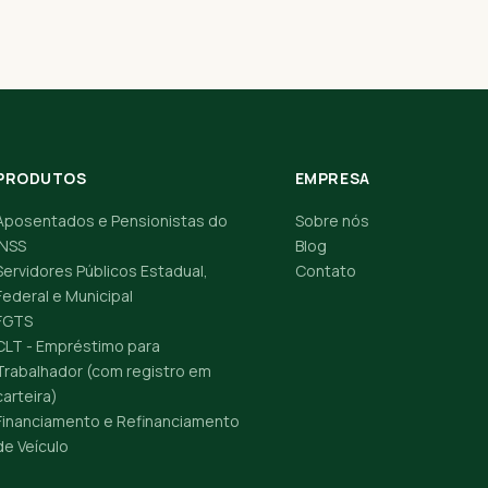
PRODUTOS
EMPRESA
Aposentados e Pensionistas do
Sobre nós
INSS
Blog
Servidores Públicos Estadual,
Contato
Federal e Municipal
FGTS
CLT - Empréstimo para
Trabalhador (com registro em
carteira)
Financiamento e Refinanciamento
de Veículo