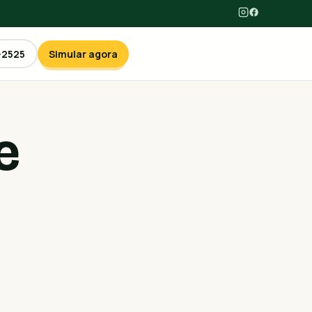
-2525
Simular agora
e